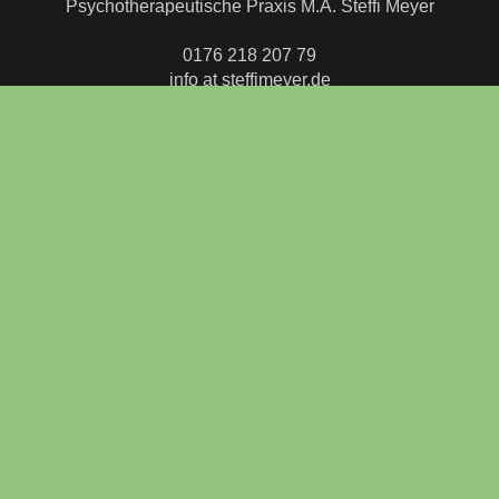
Psychotherapeutische Praxis M.A. Steffi Meyer
0176 218 207 79
info at steffimeyer.de
Praxis in Köln-Ehrenfeld:
Nussbaumerstr. 37
50823 Köln
Praxis in Köln-Rath:
Im Wasserblech 73
51107 Köln