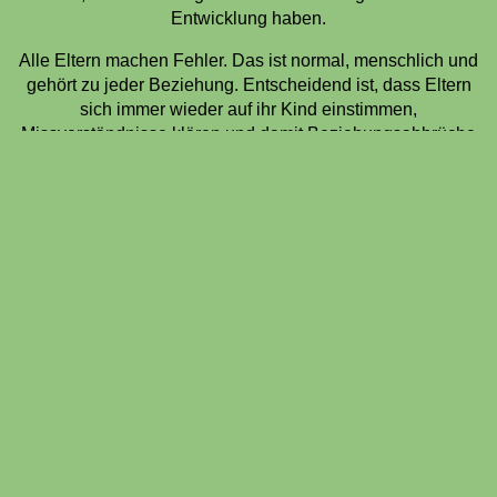
Entwicklung haben.
Alle Eltern machen Fehler. Das ist normal, menschlich und
gehört zu jeder Beziehung. Entscheidend ist, dass Eltern
sich immer wieder auf ihr Kind einstimmen,
Missverständnisse klären und damit Beziehungsabbrüche
reparieren ("rupture and repair").
Der Donald Winnicott prägte dafür den Begriff der
„
der
„hinreichend guten Mutter“ ("good enough mother"), der
heute auf Bindungspersonen insgesamt übertragen wird.
Die Bindungsforschung zeigt, dass Eltern nicht dauerhaft
perfekt auf ihr Kind abgestimmt sein müssen. Wenn
Menschen später unter den Folgen ihrer Kindheit leiden,
lag meist keine gelegentliche Unzulänglichkeit vor,
sondern ein chronisches Muster von fehlender emotionaler
Verfügbarkeit, Vernachlässigung oder Überforderung.